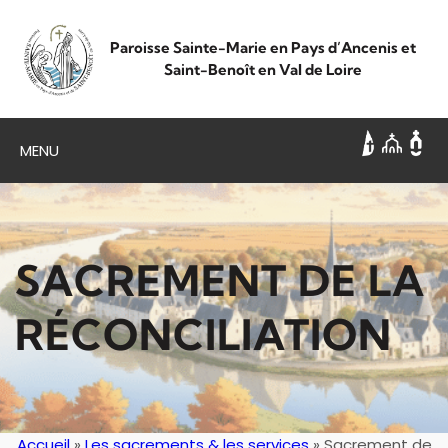
Aller
au
Paroisse Sainte-Marie en Pays d’Ancenis et
contenu
Saint-Benoît en Val de Loire
MENU
SACREMENT DE LA
RÉCONCILIATION
Accueil
»
Les sacrements & les services
»
Sacrement de