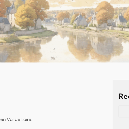
Re
S
e
a
en Val de Loire.
r