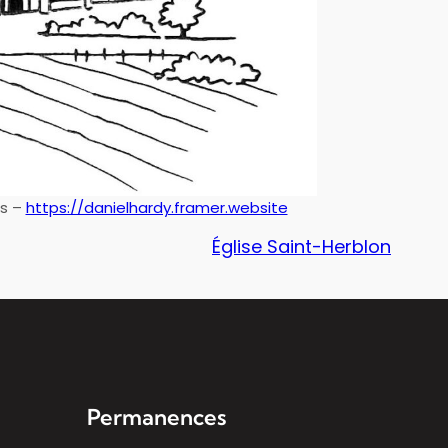
és –
https://danielhardy.framer.website
Église Saint-Herblon
Permanences