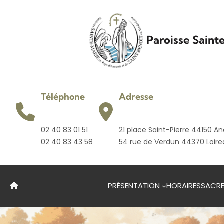
Aller
au
contenu
Paroisse Saint
Téléphone
Adresse
02 40 83 01 51
21 place Saint-Pierre 44150 An
02 40 83 43 58
54 rue de Verdun 44370 Loir
PRÉSENTATION
HORAIRES
SACR