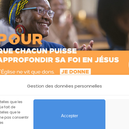
Gestion des données personnelles
telles que les
e fait de
ialité
Gestion des cookies
Mentions légales
Plan du site
Conne
elles que le
Accepter
 ne pas consentir
nes