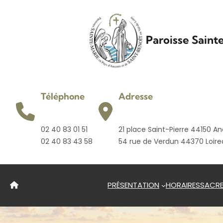
Aller
au
contenu
Paroisse Saint
Téléphone
Adresse
02 40 83 01 51
21 place Saint-Pierre 44150 An
02 40 83 43 58
54 rue de Verdun 44370 Loir
PRÉSENTATION
HORAIRES
SACR