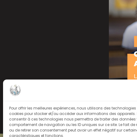
Pour offrir les meilleures expériences, nous utilisons des technologies 
cookies pour stocker et/ou accéder aux informations des appareils. L
Politique de confident
consentir à ces technologies nous permettra de traiter des données t
comportement de navigation ou les ID uniques sur ce site. Le fait de
ou de retirer son consentement peut avoir un effet négatif sur certai
caractéristiques et fonctions.