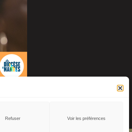
xion
Refuser
Voir les préférences